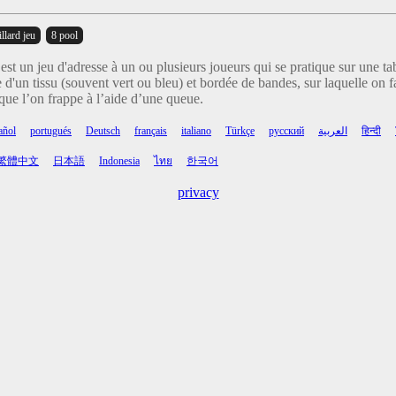
illard jeu
8 pool
 est un jeu d'adresse à un ou plusieurs joueurs qui se pratique sur une ta
 d'un tissu (souvent vert ou bleu) et bordée de bandes, sur laquelle on fa
 que l’on frappe à l’aide d’une queue.
añol
portugués
Deutsch
français
italiano
Türkçe
русский
العربية
हिन्दी
繁體中文
日本語
Indonesia
ไทย
한국어
privacy