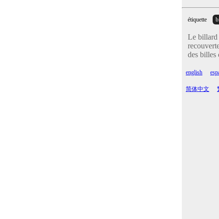
étiquette
b
Le billard
recouverte
des billes
english
esp
简体中文